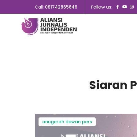
Follow us:
Call:
081742865646
Siaran 
anugerah dewan pers