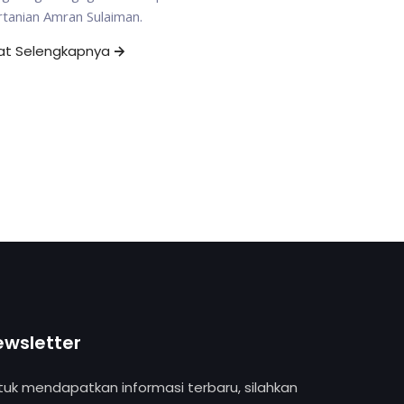
tanian Amran Sulaiman.
hat Selengkapnya
ewsletter
tuk mendapatkan informasi terbaru, silahkan