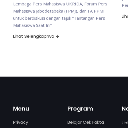
Lembaga Pers Mahasiswa UKRIDA, Forum Pers
Per
Mahasiswa Jabodetabeka (FPMJ), dan FA PPMI
Li
untuk berdiskusi dengan tajuk “Tantangan Pers
Mahasiswa Saat Ini”.
Lihat Selengkapnya
Menu
Program
N
Privacy
Belajar Cek Fakta
Un