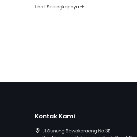
Lihat Selengkapnya
Kontak Kami
Jl.Gunung Bawakaraeng No.3E