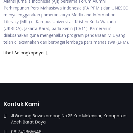
Aliansi Jurnalis Indonesia (AJI) bersama Forum Alumni
Perhimpunan Pers Mahasiswa Indonesia (FA PPMI) dan UNESCO
menyelenggarakan pameran karya Media and Information
Literacy (MIL) di Kampus Universitas Kristen Krida Wacana
(UKRIDA), Jakarta Barat, pada Senin (10/11). Pameran ini
dilaksanakan guna mengenalkan program pendanaan MIL yang
telah dilaksanakan dari berbagai lembaga pers mahasiswa (LPM).
Lihat Selengkapnya
Kontak Kami
Jl.Gunung Bawakaraeng No.3E Kec.Makassar, Kabupaten
Aceh Barat Daya
081742865646